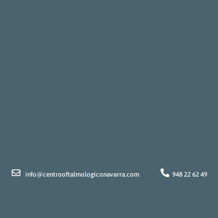
info@centrooftalmologiconavarra.com
948 22 62 49