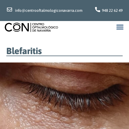
info@centrooftalmologiconavarra.com
948 22 62 49
Blefaritis