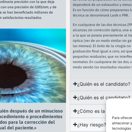
ordinaria precisión con la que deja
dependerá de un exhaustivo y minuci
do con una precisión de 0,001mm, y de
Es en función de cómo preparamos la
 ya se han beneficiado millones de
técnica se denominará Lasik o PRK.
satisfactorios resultados.
En cualquiera de las dos técnicas (PRK
alcanzar, sin corrección óptica, una 
a la que se poseía previamente al tr
óptica (ver de un modo similar sin g
las mismas). El éxito de la cirugía n
graduación final igual a cero, así qu
pequeños residuales, que no interfier
normales. En cualquiera de las dos, s
modo siendo los resultados visuales 
¿Quién es el candidato?
¿Quién es el candidato?
¿Cómo es la operación?
quién después de un minucioso
ocedimiento o procedimientos
Para ofrecer
dos para la corrección del
almacenar y/
¿Hay riesgo?
ual del paciente.»
tecnologías