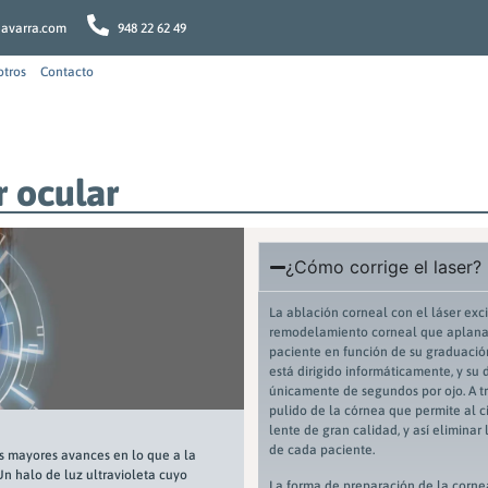
navarra.com
948 22 62 49
otros
Contacto
r ocular
¿Cómo corrige el laser?
La ablación corneal con el láser exc
remodelamiento corneal que aplana 
paciente en función de su graduación
está dirigido informáticamente, y su 
únicamente de segundos por ojo. A tr
pulido de la córnea que permite al c
lente de gran calidad, y así eliminar
de cada paciente.
os mayores avances en lo que a la
 Un halo de luz ultravioleta cuyo
La forma de preparación de la cornea