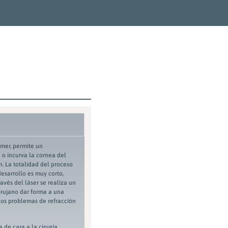
imer, permite un
o incurva la cornea del
. La totalidad del proceso
desarrollo es muy corto,
avés del láser se realiza un
irujano dar forma a una
 los problemas de refracción
 de cara a la cirugía