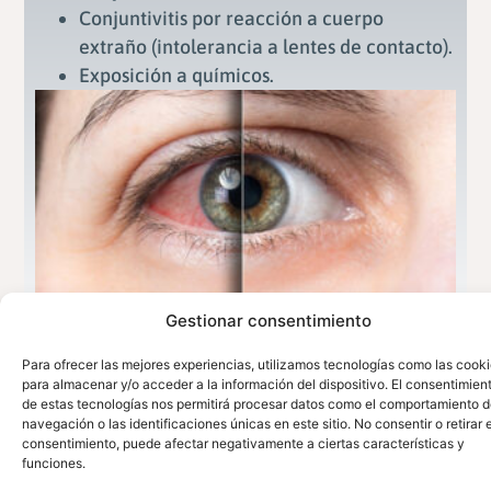
Conjuntivitis por reacción a cuerpo
extraño (intolerancia a lentes de contacto).
Exposición a químicos.
Gestionar consentimiento
Para ofrecer las mejores experiencias, utilizamos tecnologías como las cook
Síntomas
para almacenar y/o acceder a la información del dispositivo. El consentimien
de estas tecnologías nos permitirá procesar datos como el comportamiento 
navegación o las identificaciones únicas en este sitio. No consentir o retirar e
consentimiento, puede afectar negativamente a ciertas características y
©2024CentroOftalmológicoNavarra
948 22 62
funciones.
Aviso Legal
Política de Privacidad
49 – 691