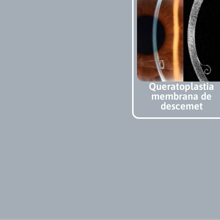
Queratoplastia
membrana de
descemet