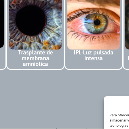
Trasplante de
IPL-Luz pulsada
membrana
intensa
amniótica
Para ofrecer
almacenar y/
tecnologías