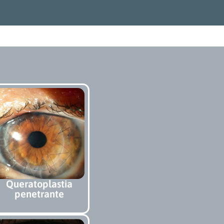
Queratoplastia
penetrante