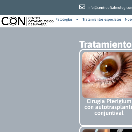
info@centrooftalmologico
Patologías
Tratamientos especiales
Nos
Tratamiento
Cirugía Pterigium
con autotrasplant
conjuntival