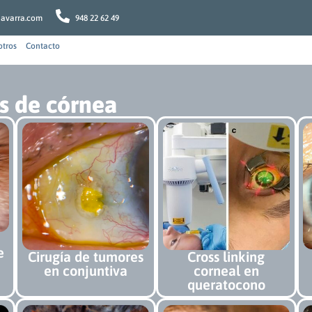
navarra.com
948 22 62 49
otros
Contacto
s de córnea
e
Cirugía de tumores
Cross linking
en conjuntiva
corneal en
queratocono