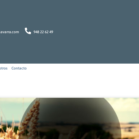
navarra.com
948 22 62 49
otros
Contacto